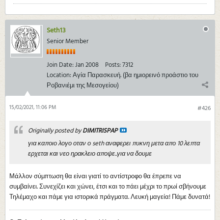
Seth13
Senior Member
Join Date:
Jan 2008
Posts:
7312
Location:
Αγία Παρασκευή. (βα ημιορεινό προάστιο του
Ροβανιέμι της Μεσογείου)
15/02/2021, 11:06 PM
#426
Originally posted by
DIMITRISPAP
για καποιο λογο οταν ο seth αναφερει πυκνη μετα απο 10 λεπτα
ερχεται και νεο ηρακλειο αποψε..για να δουμε
Μάλλον σύμπτωση θα είναι γιατί το αντίστροφο θα έπρεπε να
συμβαίνει. Συνεχίζει και χώνει, έτσι και το πάει μέχρι το πρωί σβήνουμε
Τηλέμαχο και πάμε για ιστορικά πράγματα. Λευκή μαγεία! Πάμε δυνατά!