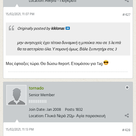
Location:
Αθήνα - Παγκράτι
15/02/2021, 11:07 PM
#427
Originally posted by
kiklonas
μην ανησυχείς έχει τέτοια δυναμική η μπούκα που σε 5 λεπτά
θα τα αστπρίσει όλα. Υπομονή όμως. Βάλε ξυπνητήρι στις 3
Μας έφτιαξες τώρα. Θα δώσω Report. Ετοιμάσου για Tag
tornado
Senior Member
Join Date:
Jan 2008
Posts:
1832
Location:
Γλυκά Νερά 212μ- Αγία παρασκευή
15/02/2021, 11:13 PM
#428