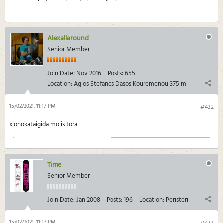
Alexallaround
Senior Member
Join Date:
Nov 2016
Posts:
655
Location:
Agios Stefanos Dasos Kouremenou 375 m
15/02/2021, 11:17 PM
#432
xionokataigida molis tora
Time
Senior Member
Join Date:
Jan 2008
Posts:
196
Location:
Peristeri
15/02/2021, 11:17 PM
#433