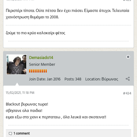
Περιστέρι τίποτα. Ούτε πέτσα δεν έχει πιάσει. Είμαστε άτυχοι. Τελευταία
χιονόστρωση θυμάμαι το 2008.
ζούμε το πιο κρύο καλοκαίρι φέτος
Demasiado14
Senior Member
Join Date:
Jan 2016
Posts:
348
Location:
Βύρωνας
15/02/2021, 11:18 PM
#434
Blackout βυρωνας τωρα!
σβησανε ολα παιδια!
ειμαι εξω στο χιονι κ περπαταω , όλα λευκά και σκοτεινα!!
1 comment