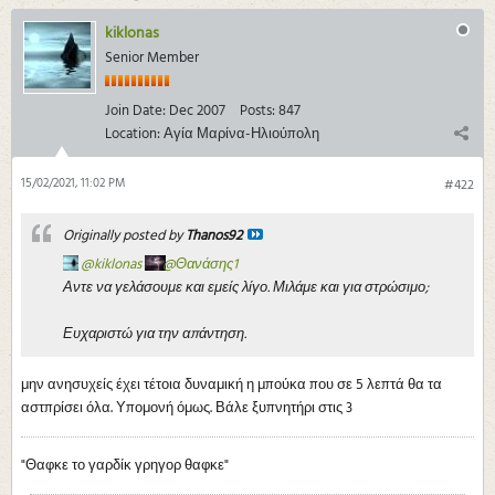
kiklonas
Senior Member
Join Date:
Dec 2007
Posts:
847
Location:
Αγία Μαρίνα-Ηλιούπολη
15/02/2021, 11:02 PM
#422
Originally posted by
Thanos92
kiklonas
Θανάσης1
Αντε να γελάσουμε και εμείς λίγο. Μιλάμε και για στρώσιμο;
Ευχαριστώ για την απάντηση.
μην ανησυχείς έχει τέτοια δυναμική η μπούκα που σε 5 λεπτά θα τα
αστπρίσει όλα. Υπομονή όμως. Βάλε ξυπνητήρι στις 3
"Θαφκε το γαρδίκ γρηγορ θαφκε"