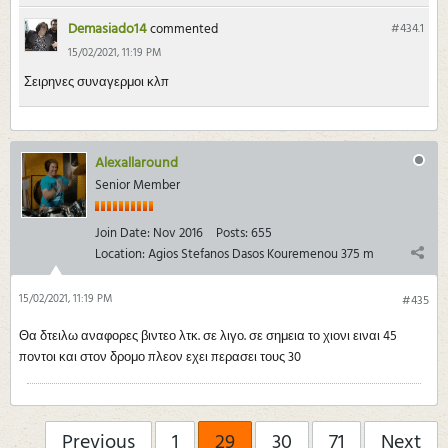
Demasiado14
commented
#434.
1
15/02/2021, 11:19 PM
Σειρηνες συναγερμοι κλπ
Alexallaround
Senior Member
Join Date:
Nov 2016
Posts:
655
Location:
Agios Stefanos Dasos Kouremenou 375 m
15/02/2021, 11:19 PM
#435
Θα δτειλω αναφορες βιντεο λτκ. σε λιγο. σε σημεια το χιονι ειναι 45
ποντοι και στον δρομο πλεον εχει περασει τους 30
Previous
1
29
30
71
Next