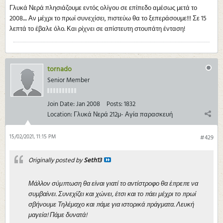
Γλυκά Νερά πλησιάζουμε εντός ολίγου σε επίπεδο αμέσως μετά το
2008.... Αν μέχρι το πρωί συνεχίσει, πιστεύω θα το ξεπεράσουμε!!! Σε 15
λεπτά το έβαλε όλο. Και ρίχνει σε απίστευτη στουπάτη ένταση!
tornado
Senior Member
Join Date:
Jan 2008
Posts:
1832
Location:
Γλυκά Νερά 212μ- Αγία παρασκευή
15/02/2021, 11:15 PM
#429
Originally posted by
Seth13
Μάλλον σύμπτωση θα είναι γιατί το αντίστροφο θα έπρεπε να
συμβαίνει. Συνεχίζει και χώνει, έτσι και το πάει μέχρι το πρωί
σβήνουμε Τηλέμαχο και πάμε για ιστορικά πράγματα. Λευκή
μαγεία! Πάμε δυνατά!