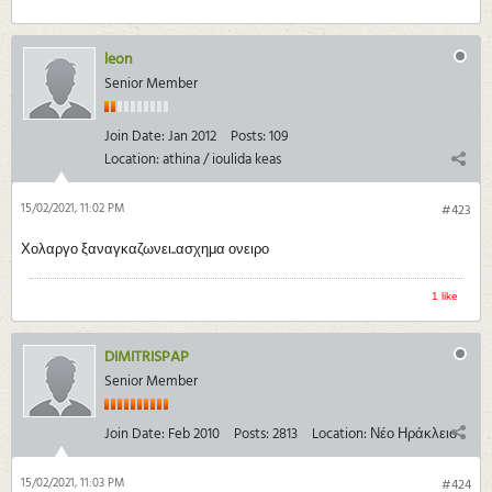
leon
Senior Member
Join Date:
Jan 2012
Posts:
109
Location:
athina / ioulida keas
15/02/2021, 11:02 PM
#423
Χολαργο ξαναγκαζωνει..ασχημα ονειρο
1 like
DIMITRISPAP
Senior Member
Join Date:
Feb 2010
Posts:
2813
Location:
Νέο Ηράκλειο
15/02/2021, 11:03 PM
#424