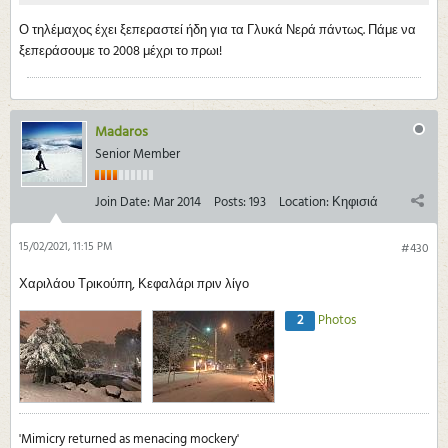
Ο τηλέμαχος έχει ξεπεραστεί ήδη για τα Γλυκά Νερά πάντως. Πάμε να
ξεπεράσουμε το 2008 μέχρι το πρωι!
Madaros
Senior Member
Join Date:
Mar 2014
Posts:
193
Location:
Κηφισιά
15/02/2021, 11:15 PM
#430
Χαριλάου Τρικούπη, Κεφαλάρι πριν λίγο
2
Photos
'Mimicry returned as menacing mockery'