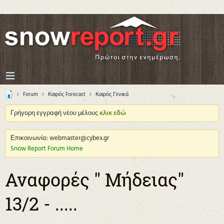
Forum
Καιρός Forecast
Καιρός Γενικά
Γρήγορη εγγραφή νέου μέλους
κλικ εδώ
Επικοινωνία: webmaster@cybex.gr
Snow Report Forum Home
Αναφορές " Μήδειας"
13/2 - .....