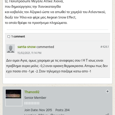
Ω, Πολυπρόσωπε Μεγάλε Αττικέ Χιονιά,
που δημιούργησες την Χιονοκαταιγίδα
και καβαλάς τον Αζορικό ώστε να απωθεί τα χαμηλά του Ατλαντικού,
διώξε τον Ήλιο και φέρε μας Aegean Snow Effect,
το οποίο θρέφει τα προσήνεμα πληρώματα.
1 comment
santa-snow
commented
#426.
1
15/02/2021, 11:14 PM
Δεν ειμαι Αγια, ομως χαιρομαι με τις αναφορες σου ! Η Τ ισως ειναι
προβλημα αυριο μολις -0,2 ειναι οριακη θερμοκρασια. Απορω πως δεν
εχει πασει στο -1 με -2. Στον τηλεμαχο παιζαμε κατω απο -1
Thanos92
Senior Member
Join Date:
Nov 2015
Posts:
294