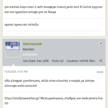
για καποιο λογο οταν ο seth αναφερει πυκνη μετα απο 10 λεπτα ερχεται
και νεο ηρακλειο αποψε..για να δουμε
ομοιος ομοιω αει πελαζει
DetomasoGR
Member
Join Date:
Dec 2016
Posts:
62
Location:
VIOTIA 110m
15/02/2021, 11:05 PM
#425
εδώ ελαφριά χιονόπτωση.. αλλά είναι κλειστός ο καιρός με άσπρα
σύννεφα καλό αυτο:d:d
http://oinofytaweather.gr/ Μετεωρολογικος σταθμος και webcamera live
!!!!!