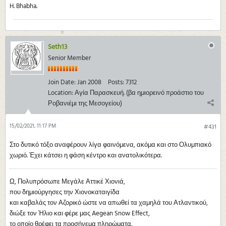
H. Bhabha.
Seth13
Senior Member
Join Date:
Jan 2008
Posts:
7312
Location:
Αγία Παρασκευή. (βα ημιορεινό προάστιο του
Ροβανιέμι της Μεσογείου)
15/02/2021, 11:17 PM
#431
Στο δυτικό τόξο αναφέρουν λίγα φαινόμενα, ακόμα και στο Ολυμπιακό
χωριό. Έχει κάτσει η φάση κέντρο και ανατολικότερα.
Ω, Πολυπρόσωπε Μεγάλε Αττικέ Χιονιά,
που δημιούργησες την Χιονοκαταιγίδα
και καβαλάς τον Αζορικό ώστε να απωθεί τα χαμηλά του Ατλαντικού,
διώξε τον Ήλιο και φέρε μας Aegean Snow Effect,
το οποίο θρέφει τα προσήνεμα πληρώματα.