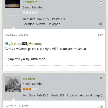
Thanos92
Senior Member
Join Date:
Nov 2015
Posts:
294
Location:
Αθήνα - Παγκράτι
15/02/2021, 10:57 PM
#417
kiklonas
Θανάσης1
Αντε να γελάσουμε και εμείς λίγο. Μιλάμε και για στρώσιμο;
Ευχαριστώ για την απάντηση.
ice silver
Senior Member
Join Date:
Feb 2015
Posts:
184
Location:
Αλιμος Αττικής
15/02/2021, 10:58 PM
#418