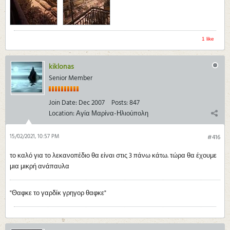
1 like
kiklonas
Senior Member
Join Date:
Dec 2007
Posts:
847
Location:
Αγία Μαρίνα-Ηλιούπολη
15/02/2021, 10:57 PM
#416
το καλό για το λεκανοπέδιο θα είναι στις 3 πάνω κάτω. τώρα θα έχουμε
μια μικρή ανάπαυλα
"Θαφκε το γαρδίκ γρηγορ θαφκε"