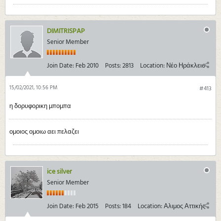
DIMITRISPAP
Senior Member
Join Date:
Feb 2010
Posts:
2813
Location:
Νέο Ηράκλειο
15/02/2021, 10:56 PM
#413
η δορυφορικη μπομπα
ομοιος ομοιω αει πελαζει
ice silver
Senior Member
Join Date:
Feb 2015
Posts:
184
Location:
Αλιμος Αττικής