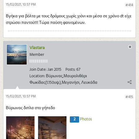
15/02/2021, 10:57 PM
#414
Βγήκα για βόλτα με τους δρόμους χωρίς χιόνι και μέσα σε χρόνο dt είχε
στρώσει παντού!!!! Τώρα παύση φαινομένων.
Vlastara
Member
Join Date:
Jan 2015
Posts:
67
Location:
Βύρωνας,Μαυρολιθάρι
Φωκίδας(1.150υψ.),Μεγανήσι, Λευκάδα
15/02/2021, 10:57 PM
#415
Βύρωνας διπλα στο γήπεδο
2
Photos