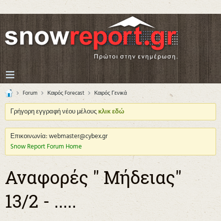
Forum
Καιρός Forecast
Καιρός Γενικά
Γρήγορη εγγραφή νέου μέλους
κλικ εδώ
Επικοινωνία: webmaster@cybex.gr
Snow Report Forum Home
Αναφορές " Μήδειας"
13/2 - .....