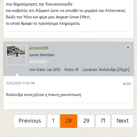
που δημιούργησες την Χιονοκαταιγίδα
και καβαλάς τον Αζορικό ώστε να απωθεί τα χαμηλά του Ατλαντικού,
διώξε τον Ήλιο και φέρε μας Aegean Snow Effect,
το οποίο θρέφει τα προσήνεμα πληρώματα.
anton0291
Junior Member
Join Date:
Jan 2015
Posts:
19
Location:
Χαλάνδρι (215μ)
15/02/2021, 11:00 PM
#420
Χαλανδρι συνεχιζεται η πυκνη χιονοπτωση
Previous
1
28
29
71
Next