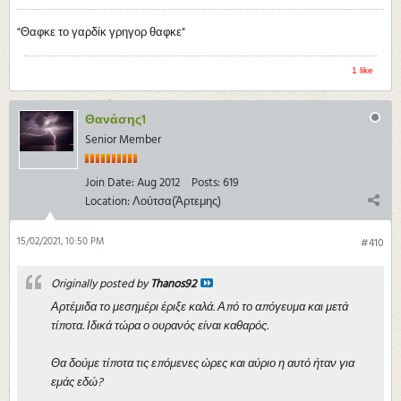
"Θαφκε το γαρδίκ γρηγορ θαφκε"
1 like
Θανάσης1
Senior Member
Join Date:
Aug 2012
Posts:
619
Location:
Λούτσα(Άρτεμης)
15/02/2021, 10:50 PM
#410
Originally posted by
Thanos92
Αρτέμιδα το μεσημέρι έριξε καλά. Από το απόγευμα και μετά
τίποτα. Ιδικά τώρα ο ουρανός είναι καθαρός.
Θα δούμε τίποτα τις επόμενες ώρες και αύριο η αυτό ήταν για
εμάς εδώ?