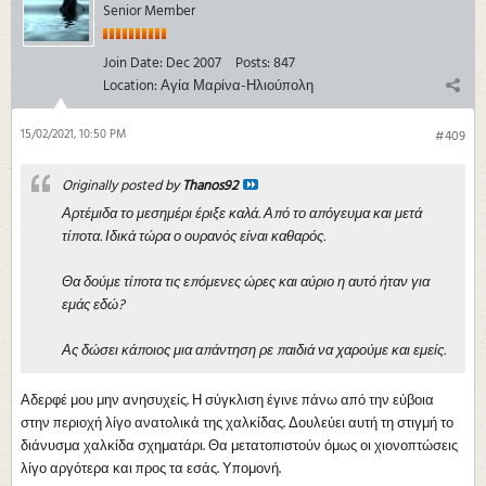
Senior Member
Join Date:
Dec 2007
Posts:
847
Location:
Αγία Μαρίνα-Ηλιούπολη
15/02/2021, 10:50 PM
#409
Originally posted by
Thanos92
Αρτέμιδα το μεσημέρι έριξε καλά. Από το απόγευμα και μετά
τίποτα. Ιδικά τώρα ο ουρανός είναι καθαρός.
Θα δούμε τίποτα τις επόμενες ώρες και αύριο η αυτό ήταν για
εμάς εδώ?
Ας δώσει κάποιος μια απάντηση ρε παιδιά να χαρούμε και εμείς.
Αδερφέ μου μην ανησυχείς. Η σύγκλιση έγινε πάνω από την εύβοια
στην περιοχή λίγο ανατολικά της χαλκίδας. Δουλεύει αυτή τη στιγμή το
διάνυσμα χαλκίδα σχηματάρι. Θα μετατοπιστούν όμως οι χιονοπτώσεις
λίγο αργότερα και προς τα εσάς. Υπομονή.