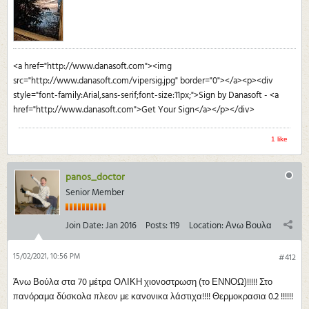
<a href="http://www.danasoft.com"><img
src="http://www.danasoft.com/vipersig.jpg" border="0"></a><p><div
style="font-family:Arial,sans-serif;font-size:11px;">Sign by Danasoft - <a
href="http://www.danasoft.com">Get Your Sign</a></p></div>
1 like
panos_doctor
Senior Member
Join Date:
Jan 2016
Posts:
119
Location:
Ανω Βουλα
15/02/2021, 10:56 PM
#412
Άνω Βούλα στα 70 μέτρα ΟΛΙΚΗ χιονοστρωση (το ΕΝΝΟΩ)!!!!! Στο
πανόραμα δύσκολα πλεον με κανονικα λάστιχα!!!! Θερμοκρασια 0.2 !!!!!!