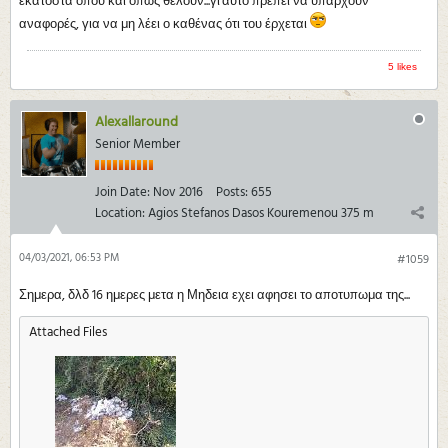
εκατοστά όπου και όπως θέλουν...γι'αυτό πρέπει να υπάρχουν
αναφορές, για να μη λέει ο καθένας ότι του έρχεται
5 likes
Alexallaround
Senior Member
Join Date:
Nov 2016
Posts:
655
Location:
Agios Stefanos Dasos Kouremenou 375 m
04/03/2021, 06:53 PM
#1059
Σημερα, δλδ 16 ημερες μετα η Μηδεια εχει αφησει το αποτυπωμα της...
Attached Files