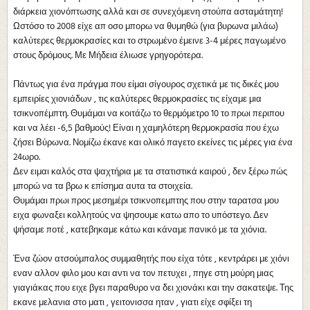
διάρκεια χιονόπτωσης αλλά και σε συνεχόμενη στούπα ασταμάτητη!
Ωστόσο το 2008 είχε απ οσο μπορω να θυμηθώ (για βυρωνα μιλάω)
καλύτερες θερμοκρασίες και το στρωμένο έμεινε 3-4 μέρες παγωμένο
στους δρόμους. Με Μήδεια έλιωσε γρηγορότερα.
Πάντως για ένα πράγμα που είμαι σίγουρος σχετικά με τις δικές μου
εμπειρίες χιονιάδων , τις καλύτερες θερμοκρασίες τις είχαμε μια
τσικνοπέμπτη. Θυμάμαι να κοιτάζω το θερμόμετρο 10 το πρωι περιπου
και να λέει -6,5 βαθμούς! Είναι η χαμηλότερη θερμοκρασία που έχω
ζήσει Βύρωνα. Νομίζω έκανε και ολικό παγετο εκείνες τις μέρες για ένα
24ωρο.
Δεν ειμαι καλός στα ψαχτήρια με τα στατιστικά καιρού , δεν ξέρω πώς
μπορώ να τα βρω κ επίσημα αυτα τα στοιχεία.
Θυμάμαι πρωι προς μεσημέρι τσικνοπεμπτης που στην ταρατσα μου
ειχα φωναξει κολλητούς να ψησουμε κατω απο το υπόστεγο. Δεν
ψήσαμε ποτέ , κατεβηκαμε κάτω και κάναμε πανικό με τα χιόνια.
Ένα ζώον ατσούμπαλος συμμαθητής που είχα τότε , κεντράρει με χιόνι
εναν αλλον φιλο μου και αντι να τον πετυχει , πηγε στη μούρη μιας
γιαγιάκας που ειχε βγει παραθυρο να δει χιονάκι και την σακατεψε. Της
εκανε μελανια στο ματι , γειτονισσα ηταν , γιατι είχε σφίξει τη