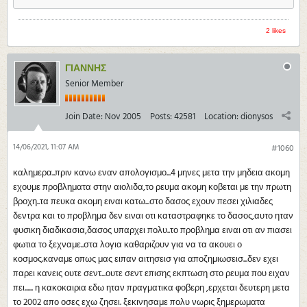
2 likes
ΓΙΑΝΝΗΣ
Senior Member
Join Date:
Nov 2005
Posts:
42581
Location:
dionysos
14/06/2021, 11:07 AM
#1060
καλημερα..πριν κανω εναν απολογισμο...4 μηνες μετα την μηδεια ακομη
εχουμε προβληματα στην αιολιδα,το ρευμα ακομη κοβεται με την πρωτη
βροχη..τα πευκα ακομη ειναι κατω...στο δασος εχουν πεσει χιλιαδες
δεντρα και το προβλημα δεν ειναι οτι καταστραφηκε το δασος,αυτο ηταν
φυσικη διαδικασια,δασος υπαρχει πολυ..το προβλημα ειναι οτι αν πιασει
φωτια το ξεχναμε..στα λογια καθαριζουν για να τα ακουει ο
κοσμος.καναμε οπως μας ειπαν αιτησεισ για αποζημιωσεισ...δεν εχει
παρει κανεις ουτε σεντ...ουτε σεντ επισης εκπτωση στο ρευμα που ειχαν
πει...... η κακοκαιρια εδω ηταν πραγματικα φοβερη ,ερχεται δευτερη μετα
το 2002 απο οσες εχω ζησει. ξεκινησαμε πολυ νωρις ξημερωματα