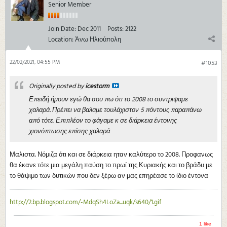
Senior Member
Join Date:
Dec 2011
Posts:
2122
Location:
Άνω Ηλιούπολη
22/02/2021, 04:55 PM
#1053
Originally posted by
icestorm
Επειδή ήμουν εγώ θα σου πω ότι το 2008 το συντριψαμε
χαλαρά. Πρέπει να βαλαμε τουλάχιστον 5 πόντους παραπάνω
από τότε. Επιπλέον το φάγαμε κ σε διάρκεια έντονης
χιονόπτωσης επίσης χαλαρά
Μαλιστα. Νόμιζα ότι και σε διάρκεια ηταν καλύτερο το 2008. Προφανως
θα έκανε τότε μια μεγάλη παύση το πρωί της Κυριακής και το βράδυ με
το θάψιμο των δυτικών που δεν ξέρω αν μας επηρέασε το ίδιο έντονα
http://2.bp.blogspot.com/-MdqSh4LoZa...uqk/s640/1.gif
1 like