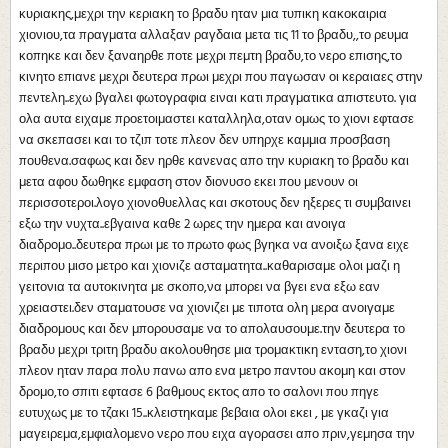
κυριακης,μεχρι την κεριακη το βραδυ ηταν μια τυπικη κακοκαιρια
χιονιου,τα πραγματα αλλαξαν ραγδαια μετα τις 11 το βραδυ,,το ρευμα
κοπηκε και δεν ξαναηρθε ποτε μεχρι πεμτη βραδυ,το νερο επισης,το
κινητο επιανε μεχρι δευτερα πρωι μεχρι που παγωσαν οι κεραιαες στην
πεντελη..εχω βγαλει φωτογραφια ειναι κατι πραγματικα απιστευτο. για
ολα αυτα ειχαμε προετοιμαστει καταλληλα,οταν ομως το χιονι εφτασε
να σκεπασει και το τζιπ τοτε πλεον δεν υπηρχε καμμια προσβαση
πουθενα.σαφως και δεν ηρθε κανενας απο την κυριακη το βραδυ και
μετα αφου δωθηκε εμφαση στον διονυσο εκει που μενουν οι
περισσοτεροι.λογο χιονοθυελλας και σκοτους δεν ηξερες τι συμβαινει
εξω την νυχτα..εβγαινα καθε 2 ωρες την ημερα και ανοιγα
διαδρομο..δευτερα πρωι με το πρωτο φως βγηκα να ανοιξω ξανα ειχε
περιπου μισο μετρο και χιονιζε ασταματητα..καθαρισαμε ολοι μαζι η
γειτονια τα αυτοκινητα με σκοπο,να μπορει να βγει ενα εξω εαν
χρειαστει.δεν σταματουσε να χιονιζει με τιποτα ολη μερα ανοιγαμε
διαδρομους και δεν μπορουσαμε να το απολαυσουμε.την δευτερα το
βραδυ μεχρι τριτη βραδυ ακολουθησε μια τρομακτικη ενταση,το χιονι
πλεον ηταν παρα πολυ πανω απο ενα μετρο παντου ακομη και στον
δρομο,το σπιτι εφτασε 6 βαθμους εκτος απο το σαλονι που πηγε
ευτυχως με το τζακι 15..κλειστηκαμε βεβαια ολοι εκει , με γκαζι για
μαγειρεμα,εμφιαλομενο νερο που ειχα αγορασει απο πριν,γεμησα την