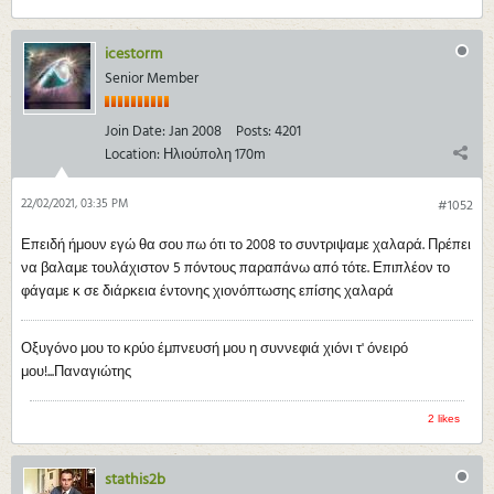
icestorm
Senior Member
Join Date:
Jan 2008
Posts:
4201
Location:
Ηλιούπολη 170m
22/02/2021, 03:35 PM
#1052
Επειδή ήμουν εγώ θα σου πω ότι το 2008 το συντριψαμε χαλαρά. Πρέπει
να βαλαμε τουλάχιστον 5 πόντους παραπάνω από τότε. Επιπλέον το
φάγαμε κ σε διάρκεια έντονης χιονόπτωσης επίσης χαλαρά
Οξυγόνο μου το κρύο έμπνευσή μου η συννεφιά χιόνι τ' όνειρό
μου!...Παναγιώτης
2 likes
stathis2b