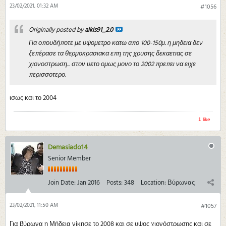
23/02/2021, 01:32 AM
#1056
Originally posted by
alkis91_2.0
Για οπουδήποτε με υψομετρο κατω απο 100-150μ. η μηδεια δεν
ξεπέρασε τα θερμοκρασιακα επη της χρυσης δεκαετιας σε
χιονοστρωση... στον υετο ομως μονο το 2002 πρεπει να ειχε
περισσοτερο.
ισως και το 2004
1 like
Demasiado14
Senior Member
Join Date:
Jan 2016
Posts:
348
Location:
Βύρωνας
23/02/2021, 11:50 AM
#1057
Για βύρωνα η Μήδεια νίκησε το 2008 και σε υψος χιονόστρωσης και σε