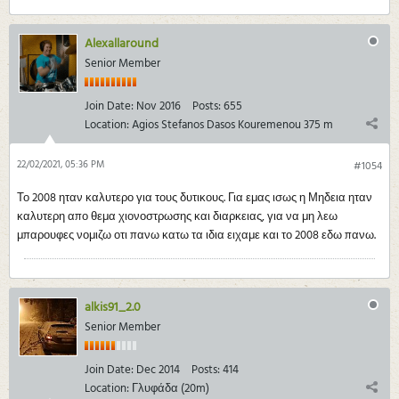
Alexallaround
Senior Member
Join Date:
Nov 2016
Posts:
655
Location:
Agios Stefanos Dasos Kouremenou 375 m
22/02/2021, 05:36 PM
#1054
Το 2008 ηταν καλυτερο για τους δυτικους. Για εμας ισως η Μηδεια ηταν
καλυτερη απο θεμα χιονοστρωσης και διαρκειας, για να μη λεω
μπαρουφες νομιζω οτι πανω κατω τα ιδια ειχαμε και το 2008 εδω πανω.
alkis91_2.0
Senior Member
Join Date:
Dec 2014
Posts:
414
Location:
Γλυφάδα (20m)