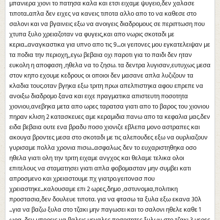
μπανιερα χιονι το πατησα καλα και ετσι ειχαμε ψυγειο,δεν χαλασε
τιποτα..απλα δεν ειχες να κανεις τιποτα αλλο απο το να καθεσε στο
σαλονι και να βγαινεις εξω να ανοιγεις διαδρομους σε περιπτωση που
χτυπα ξυλο χρειαζοταν να φυγεις,και απο νωρις σκοταδι με
κερια...αναγκαστικα για υπνο απο τις 9....οι γειτονες μου εγκατελειψαν με
τα ποδια την περιοχη,,εγω βεβαια οχι παροτι για το παιδι δεν ηταν
ευκολη η αποφαση ,ηθελα να το ζησω. τα δεντρα λυγισαν,ευτυχως μεσα
στον κηπο εχουμε κεδρους οι οποιοι δεν μασανε απλα λυζιζουν τα
κλαδια τους.οταν βγηκα εξω τριτη πρωι απελπιστηκα αφου επρεπε να
ανοιξω διαδρομο ξανα και ειχε πραγματικα απιστευτη ποσοτητα
χιονιου,ανεβηκα μετα απο ωρες ταρατσα γιατι απο το βαρος του χιονιου
πηραν κλιση 2 κατασκευες αμε κεραμιδια πανω απο τα κεφαλια μας.δεν
ειδα βεβαια ουτε ενα βραδυ ποσο χιονιζε εβλεπα μονο αστραπες και
ακουγα βροντες μεσα στο σκοταδι με τις αλεπουδες εξω να ουρλιαζουν
γυρισαμε πολλα χρονια πισω...ασφαλως δεν το ευχαριστηθηκα οσο
ηθελα γιατι ολη την τριτη ειχαμε ανγχος και θελαμε τελικα ολοι
επιτελους να σταματησει γιατι απλα φοβομασταν μην συμβει κατι
απροσμενο και χρειαστουμε πχ γιατρο.γειτονασ που
χρειαστηκε...καλουσαμε επι 2 ωρες,δημο ,αστυνομια,πολιτικη
προστασια,δεν δουλευε τιποτα. για να φτασω τα ξυλα εξω εκανα 30λ
...για να βαζω ξυλα στο τζακι μην παγωσει και το σαλονι ηθελε καθε 1