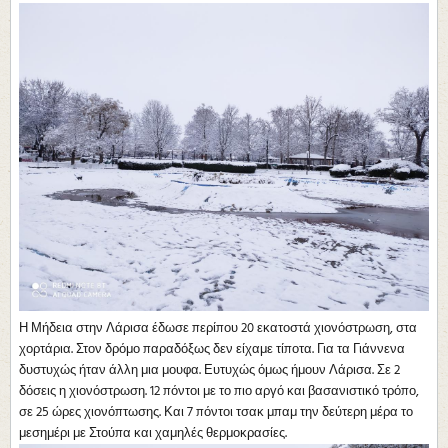
Η Μήδεια στην Λάρισα έδωσε περίπου 20 εκατοστά χιονόστρωση, στα
χορτάρια. Στον δρόμο παραδόξως δεν είχαμε τίποτα. Για τα Γιάννενα
δυστυχώς ήταν άλλη μια μουφα. Ευτυχώς όμως ήμουν Λάρισα. Σε 2
δόσεις η χιονόστρωση. 12 πόντοι με το πιο αργό και βασανιστικό τρόπο,
σε 25 ώρες χιονόπτωσης. Και 7 πόντοι τσακ μπαμ την δεύτερη μέρα το
μεσημέρι με Στούπα και χαμηλές θερμοκρασίες.