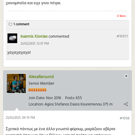
χιονομπαλα και ειχε γινει πέτρα.
3 likes
1 comment
Ioannis Xionias
commented
#1057.
1
23/02/2021, 12:01 PM
χαχαχαχαχα!
Alexallaround
Senior Member
Join Date:
Nov 2016
Posts:
655
Location:
Agios Stefanos Dasos Kouremenou 375 m
23/02/2021, 09:19 PM
#1058
Σχετικά πάντως με ένα άλλο γνωστό φόρουμ, μοιράζουν αβέρτα