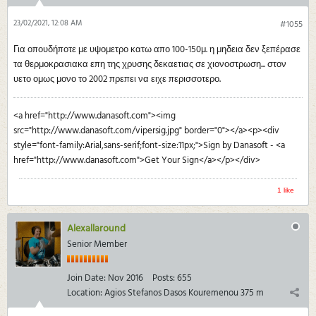
23/02/2021, 12:08 AM
#1055
Για οπουδήποτε με υψομετρο κατω απο 100-150μ. η μηδεια δεν ξεπέρασε
τα θερμοκρασιακα επη της χρυσης δεκαετιας σε χιονοστρωση... στον
υετο ομως μονο το 2002 πρεπει να ειχε περισσοτερο.
<a href="http://www.danasoft.com"><img
src="http://www.danasoft.com/vipersig.jpg" border="0"></a><p><div
style="font-family:Arial,sans-serif;font-size:11px;">Sign by Danasoft - <a
href="http://www.danasoft.com">Get Your Sign</a></p></div>
1 like
Alexallaround
Senior Member
Join Date:
Nov 2016
Posts:
655
Location:
Agios Stefanos Dasos Kouremenou 375 m