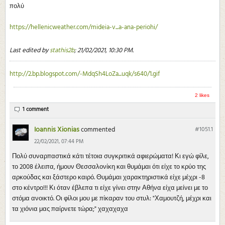
πολύ
https://hellenicweather.com/mideia-v...a-ana-periohi/
Last edited by
stathis2b
;
21/02/2021, 10:30 PM
.
http://2.bp.blogspot.com/-MdqSh4LoZa...uqk/s640/1.gif
2 likes
1 comment
Ioannis Xionias
commented
#1051.
1
22/02/2021, 07:44 PM
Πολύ συναρπαστικά κάτι τέτοια συγκριτικά αφιερώματα! Κι εγώ φίλε,
το 2008 έλειπα, ήμουν Θεσσαλονίκη και θυμάμαι ότι είχε το κρύο της
αρκούδας και ξάστερο καιρό. Θυμάμαι χαρακτηριστικά είχε μέχρι -8
στο κέντρο!!! Κι όταν έβλεπα τι είχε γίνει στην Αθήνα είχα μείνει με το
στόμα ανοικτό. Οι φίλοι μου με πίκαραν του στυλ: "Χαμουτζή, μέχρι και
τα χιόνια μας παίρνετε τώρα;" χαχαχαχα