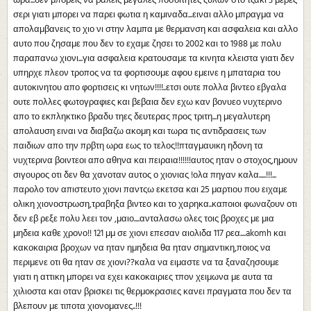
ωρα...δεν μπορεις να βαλεις μεγαλες ποσοιτητες ξυλων στο τζακι 3 μερες
σερι γιατι μπορει να παρει φωτια η καμιναδα...ειναι αλλο μπραγμα να
απολαμβανεις το χιο νι στην λαμπα με θερμανση και ασφαλεια και αλλο
αυτο που ζησαμε που δεν το εχαμε ζησει το 2002 και το 1988 με πολυ
παραπανω χιονι...για ασφαλεια κρατουσαμε τα κινητα κλειστα γιατι δεν
υπηρχε πλεον τροπος να τα φορτισουμε αφου εμεινε η μπαταρια του
αυτοκινητου απο φορτισεις κι νητων!!!!..ετσι ουτε πολλα βιντεο εβγαλα
ουτε πολλες φωτογραφιες και βεβαια δεν εχω καν βονυεο νυχτερινο
απο το εκπληκτικο βραδυ τηες δευτερας προς τριτη...η μεγαλυτερη
απολαυση ειναι να διαβαζω ακομη και τωρα τις αντιδρασεις των
παιδιων απο την πρβτη ωρα εως το τελος!!πταγμαυικη ηδονη τα
νυχτερινα βοιντεοι απο αθηνα και πειραια!!!!!!αυτος ηταν ο στοχος,ημουν
σιγουρος οτι δεν θα χανοταν αυτος ο χιονιας !ολα πηγαν καλα.....!!!...
παρολο τον απιστευτο χιονι παντςω εκετσα και 25 μαρτιου που ειχαμε
ολικη χιονοστρωση,τραβηξα βιντεο και το χαρηκα..καποιοι φωναζουν οτι
δεν εβ ρεξε πολυ λεει τον ,μαιο....ανταλασω ολες τοις βροχες με μια
μηδεια καθε χρονο!! 121 μμ σε χιονι επεσαν αιολιδα 117 ρεα....akomh και
κακοκαιρια βροχων να ηταν ημηδεια θα ηταν σημαντικη,ποιος να
περιμενε οτι θα ηταν σε χιονι??καλα να ειμαστε να τα ξαναζησουμε
γιατι η αττικη μπορει να εχει κακοκαιριες τπον χειμωνα με αυτα τα
χιλιοστα και οταν βρισκει τις θερμοκρασιες κανει πραγματα που δεν τα
βλεπουν με τιποτα χιονομανες..!!!