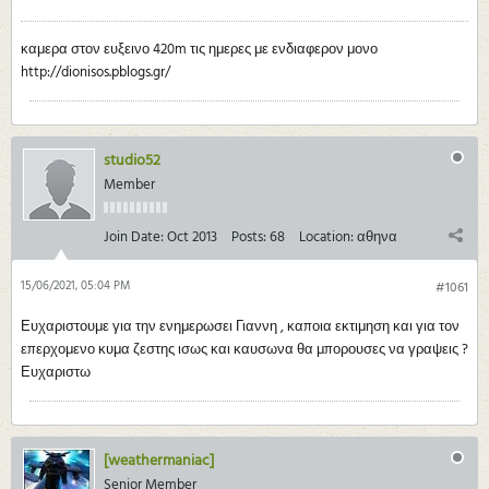
καμερα στον ευξεινο 420m τις ημερες με ενδιαφερον μονο
http://dionisos.pblogs.gr/
studio52
Member
Join Date:
Oct 2013
Posts:
68
Location:
αθηνα
15/06/2021, 05:04 PM
#1061
Ευχαριστουμε για την ενημερωσει Γιαννη , καποια εκτιμηση και για τον
επερχομενο κυμα ζεστης ισως και καυσωνα θα μπορουσες να γραψεις ?
Ευχαριστω
[weathermaniac]
Senior Member