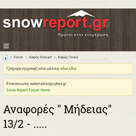
Forum
Καιρός Forecast
Καιρός Γενικά
Γρήγορη εγγραφή νέου μέλους
κλικ εδώ
Επικοινωνία: webmaster@cybex.gr
Snow Report Forum Home
Αναφορές " Μήδειας"
13/2 - .....