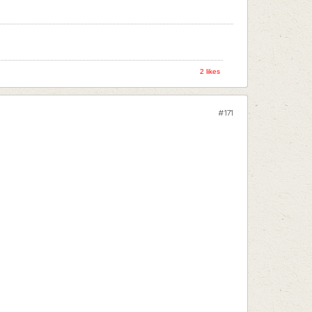
2 likes
#171