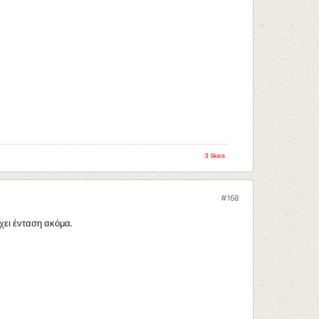
3 likes
#168
έχει ένταση ακόμα.