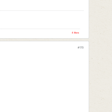
4 likes
#170