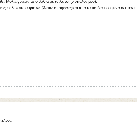
ει. Μολις γυρισα απο βολτα με το Χατσι (ο σκυλος μου),
ως, θελω απο αυριο να βλεπω αναφορες και απο τα παιδια που μενουν στον υ
ιτέλους