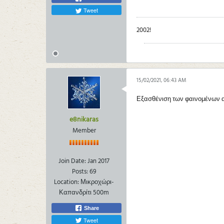
Tweet
2002!
15/02/2021, 06:43 AM
Εξασθένιση των φαινομένων αυ
e8nikaras
Member
Join Date:
Jan 2017
Posts:
69
Location:
Μικροχώρι-
Καπανδρίτι 500m
Share
Tweet