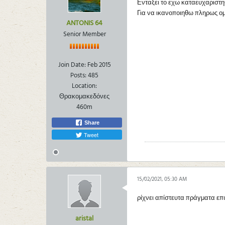
Ενταξει το εχω καταευχαριστηθ
Για να ικανοποιηθω πληρως ομ
ANTONIS 64
Senior Member
Join Date:
Feb 2015
Posts:
485
Location:
Θρακομακεδόνες
460m
Share
Tweet
15/02/2021, 05:30 AM
ρίχνει απίστευτα πράγματα επ
aristal