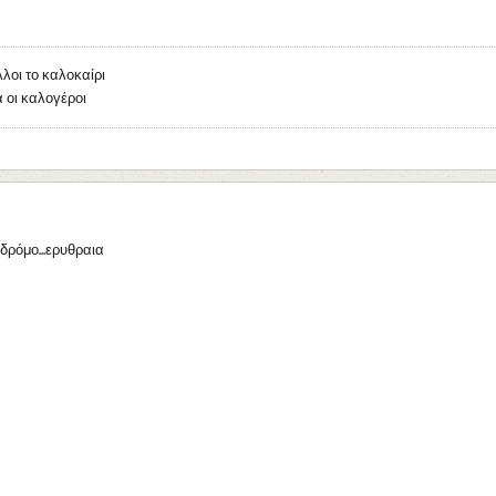
λλοι το καλοκαίρι
 οι καλογέροι
δρόμο...ερυθραια