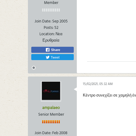
Member
Join Date:
Sep 2005
Posts:
52
Location:
Νεα
Ερυθραία
Share
Tweet
15/02/2021, 05:32 AM
Κέντρο συνεχίζει σε χαμηλή έν
ampalaeo
Senior Member
Join Date:
Feb 2008