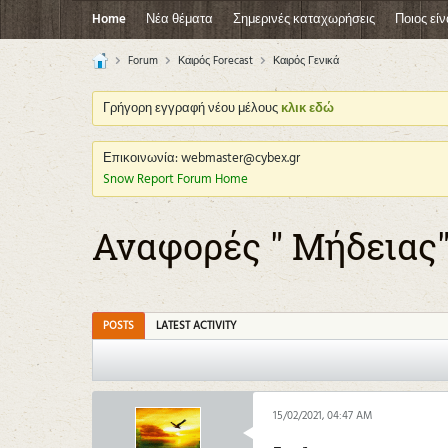
Home
Νέα θέματα
Σημερινές καταχωρήσεις
Ποιος είν
Forum
Καιρός Forecast
Καιρός Γενικά
Γρήγορη εγγραφή νέου μέλους
κλικ εδώ
Επικοινωνία: webmaster@cybex.gr
Snow Report Forum Home
Αναφορές " Μήδειας" 13
POSTS
LATEST ACTIVITY
15/02/2021, 04:47 AM