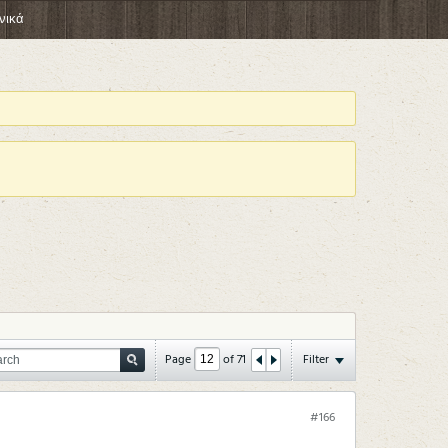
νικά
Page
of
71
Filter
#166