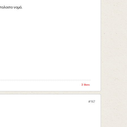
πολοιπο νομό.
3 likes
#167