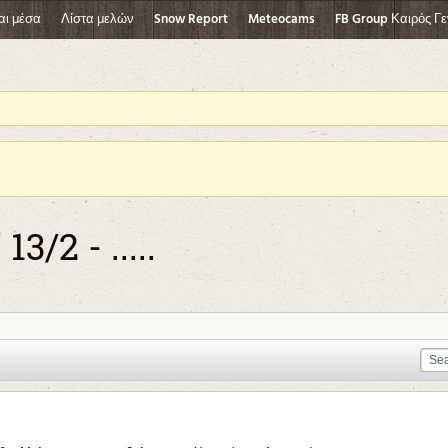
αι μέσα
Λίστα μελών
Snow Report
Meteocams
FB Group Καιρός Γε
/2 - .....