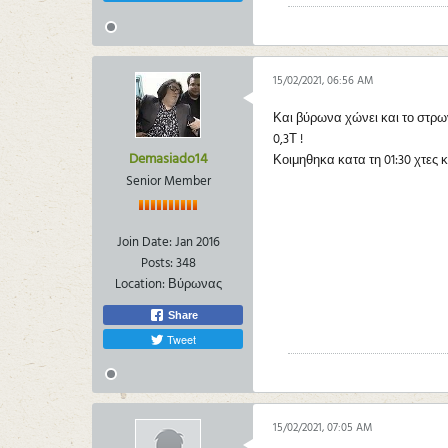
15/02/2021, 06:56 AM
Και βύρωνα χώνει και το στρων
0,3Τ !
Demasiado14
Κοιμηθηκα κατα τη 01:30 χτες
Senior Member
Join Date:
Jan 2016
Posts:
348
Location:
Βύρωνας
Share
Tweet
15/02/2021, 07:05 AM