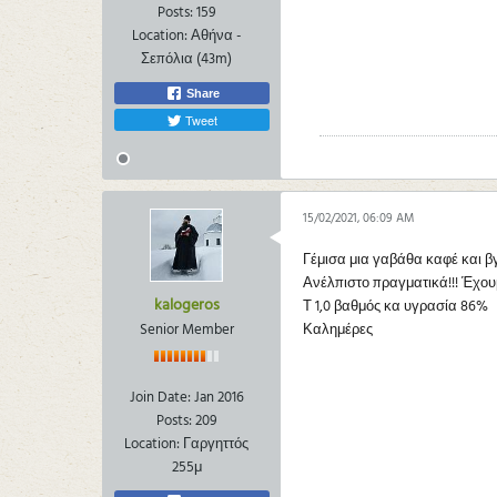
Posts:
159
Location:
Αθήνα -
Σεπόλια (43m)
Share
Tweet
15/02/2021, 06:09 AM
Γέμισα μια γαβάθα καφέ και βγ
Ανέλπιστο πραγματικά!!! Έχου
kalogeros
Τ 1,0 βαθμός κα υγρασία 86%
Senior Member
Καλημέρες
Join Date:
Jan 2016
Posts:
209
Location:
Γαργηττός
255μ