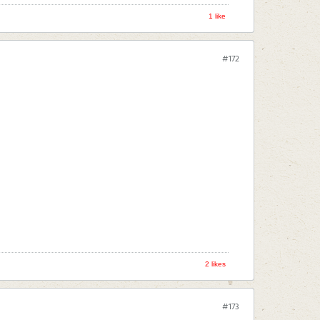
1 like
#172
2 likes
#173