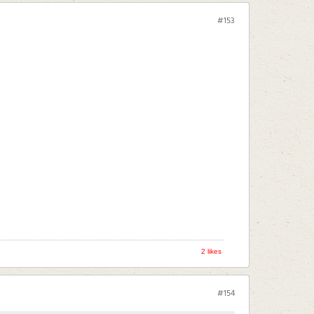
#153
2 likes
#154