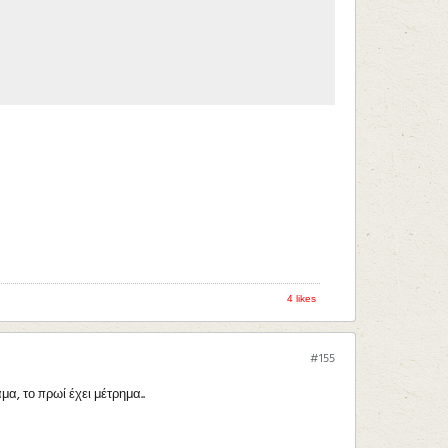
4 likes
#155
α, το πρωί έχει μέτρημα..