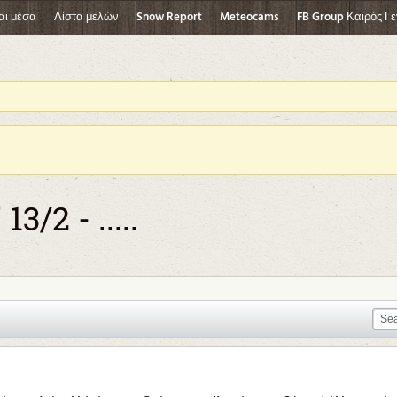
αι μέσα
Λίστα μελών
Snow Report
Meteocams
FB Group Καιρός Γε
/2 - .....