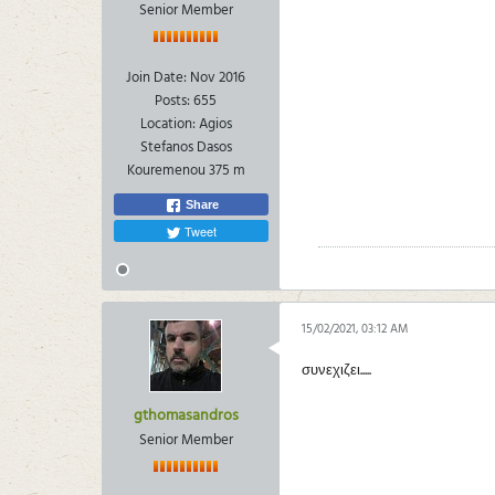
Senior Member
Join Date:
Nov 2016
Posts:
655
Location:
Agios
Stefanos Dasos
Kouremenou 375 m
Share
Tweet
15/02/2021, 03:12 AM
συνεχιζει.....
gthomasandros
Senior Member