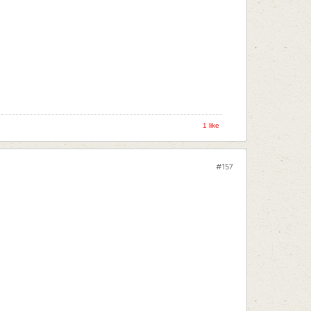
1 like
#157