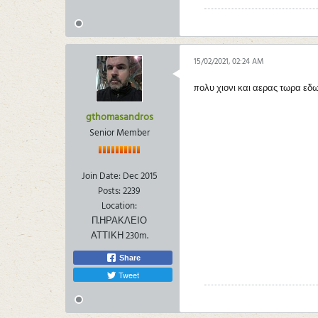
15/02/2021, 02:24 AM
πολυ χιονι και αερας τωρα εδω 
gthomasandros
Senior Member
Join Date:
Dec 2015
Posts:
2239
Location:
Π.ΗΡΑΚΛΕΙΟ
ΑΤΤΙΚΗ 230m.
Share
Tweet