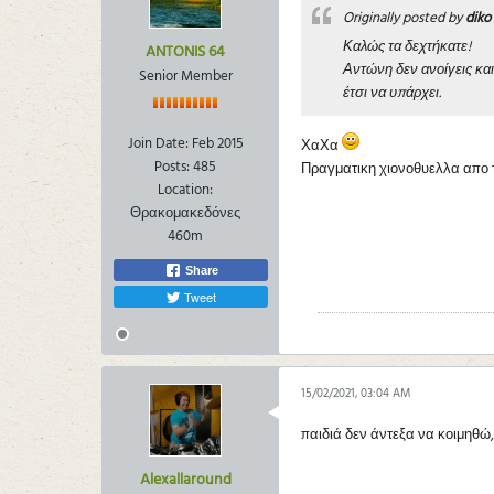
Originally posted by
diko
Καλώς τα δεχτήκατε!
ANTONIS 64
Αντώνη δεν ανοίγεις και
Senior Member
έτσι να υπάρχει.
Join Date:
Feb 2015
ΧαΧα
Posts:
485
Πραγματικη χιονοθυελλα απο τι
Location:
Θρακομακεδόνες
460m
Share
Tweet
15/02/2021, 03:04 AM
παιδιά δεν άντεξα να κοιμηθώ,
Alexallaround