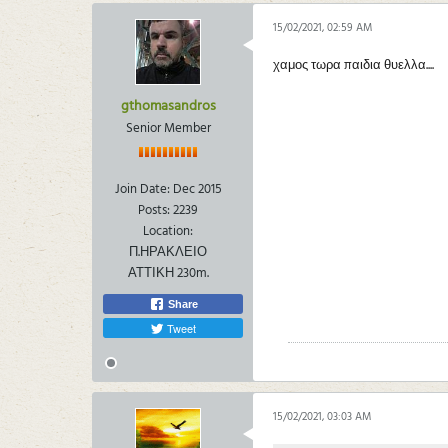
15/02/2021, 02:59 AM
χαμος τωρα παιδια θυελλα....
gthomasandros
Senior Member
Join Date:
Dec 2015
Posts:
2239
Location:
Π.ΗΡΑΚΛΕΙΟ
ΑΤΤΙΚΗ 230m.
Share
Tweet
15/02/2021, 03:03 AM