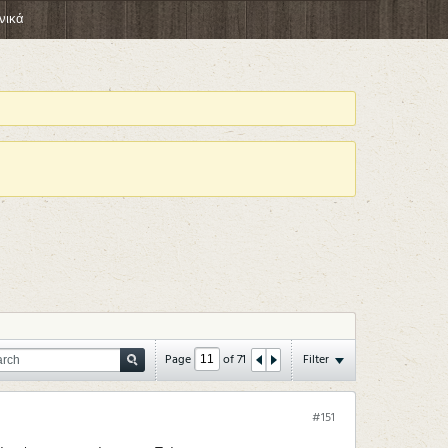
νικά
Page
of
71
Filter
#151