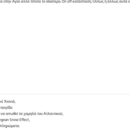
 στην Αγία αλλά τίποτα το ιδιαίτερο. On off κατάσταση. Ούτως ή άλλως αυτά εί
έ Χιονιά,
ταιγίδα
 να απωθεί τα χαμηλά του Ατλαντικού,
egean Snow Effect,
 πληρώματα.