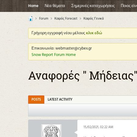
Home
Νέα θέματα
Σημερινές καταχωρήσεις
Ποιος είν
Forum
Καιρός Forecast
Καιρός Γενικά
Γρήγορη εγγραφή νέου μέλους
κλικ εδώ
Επικοινωνία: webmaster@cybex.gr
Snow Report Forum Home
Αναφορές " Μήδειας" 13
POSTS
LATEST ACTIVITY
15/02/2021, 02:22 AM