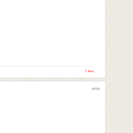
2 likes
#156