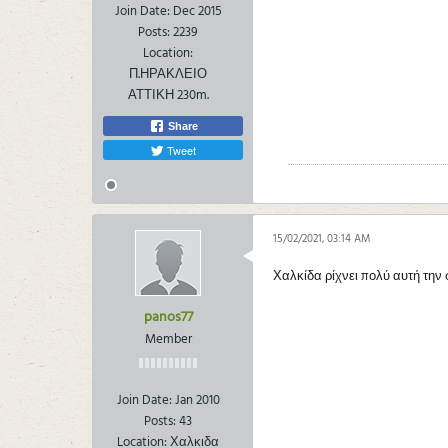
Join Date:
Dec 2015
Posts:
2239
Location:
Π.ΗΡΑΚΛΕΙΟ
ΑΤΤΙΚΗ 230m.
Share
Tweet
15/02/2021, 03:14 AM
Χαλκίδα ρίχνει πολύ αυτή την 
panos77
Member
Join Date:
Jan 2010
Posts:
43
Location:
Χαλκιδα