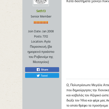
Κατά διαστήματα χιονίζει πυκνά
Seth13
Senior Member
Join Date:
Jan 2008
Posts:
7312
Location:
Αγία
Παρασκευή. (βα
ημιορεινό προάστιο
του Ροβανιέμι της
Μεσογείου)
Share
Tweet
Ω, Πολυπρόσωπε Μεγάλε Αττικ
που δημιούργησες την Χιονοκα
και καβαλάς τον Αζορικό ώστε
διώξε τον Ήλιο και φέρε μας A
το οποίο θρέφει τα προσήνεμα