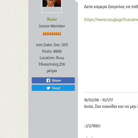
Δείτε κάμερα ζούγκλας να πάθ
Χιών
https://www.zougla.gr/livecamer
Senior Member
Join Date:
Dec 2011
Posts:
4898
Location:
Άνω
Ηλιούπολη,256
μέτρα
Share
Tweet
18/02/08 - 10/1/17
9ετία, Στα τσακίδια και να μην
-2/2/1882-