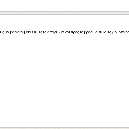
ις θα βαινουν μειουμενες το απογευμα και προς το βραδυ οι πυκνες χιονοπτωσ