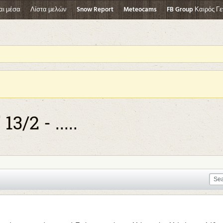
αι μέσα
Λίστα μελών
Snow Report
Meteocams
FB Group Καιρός Γε
/2 - .....