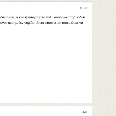
#860
ρίς δυναμικό με ένα ψευτοχαμηλό πολύ ανατολικά της ρόδου
ιονόπτωσης. δεν νομίζω τέτοια στούπα επι τόσες ώρες να
#861