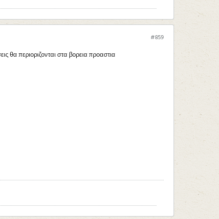
#859
εις θα περιοριζονται στα βορεια προαστια