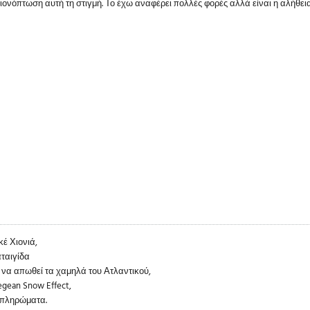
ιονόπτωση αυτή τη στιγμή. Το έχω αναφέρει πολλές φορές αλλά είναι η αλήθει
έ Χιονιά,
ταιγίδα
 να απωθεί τα χαμηλά του Ατλαντικού,
egean Snow Effect,
 πληρώματα.