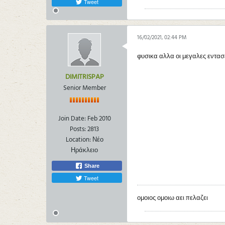
Tweet
16/02/2021, 02:44 PM
φυσικα αλλα οι μεγαλες εντασε
DIMITRISPAP
Senior Member
Join Date:
Feb 2010
Posts:
2813
Location:
Νέο
Ηράκλειο
Share
Tweet
ομοιος ομοιω αει πελαζει