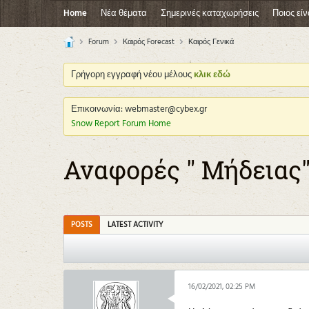
Home
Νέα θέματα
Σημερινές καταχωρήσεις
Ποιος είν
Forum
Καιρός Forecast
Καιρός Γενικά
Γρήγορη εγγραφή νέου μέλους
κλικ εδώ
Επικοινωνία: webmaster@cybex.gr
Snow Report Forum Home
Αναφορές " Μήδειας" 13
POSTS
LATEST ACTIVITY
16/02/2021, 02:25 PM