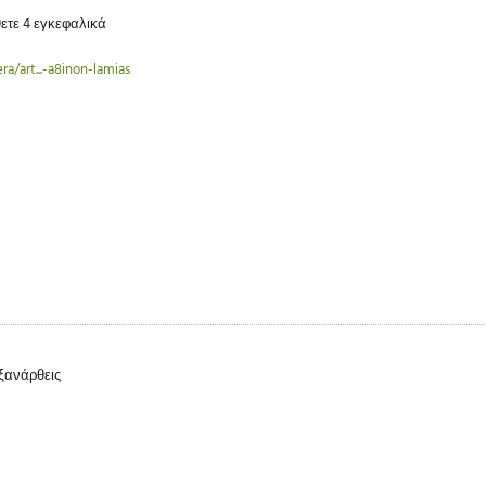
ετε 4 εγκεφαλικά
a/art...-a8inon-lamias
 ξανάρθεις