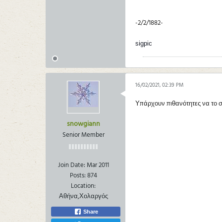
-2/2/1882-
sigpic
16/02/2021, 02:39 PM
Υπάρχουν πιθανότητες να το σ
snowgiann
Senior Member
Join Date:
Mar 2011
Posts:
874
Location:
Αθήνα,Χολαργός
Share