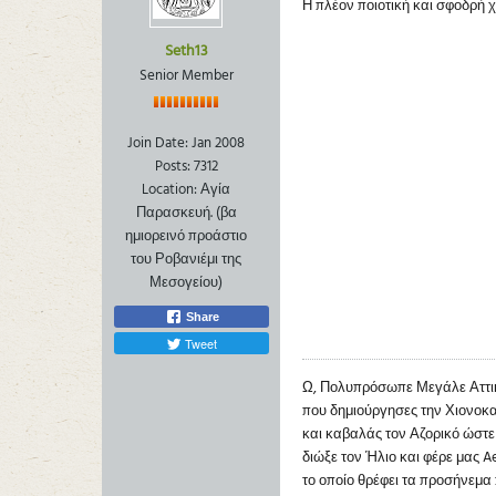
Η πλέον ποιοτική και σφοδρή χ
Seth13
Senior Member
Join Date:
Jan 2008
Posts:
7312
Location:
Αγία
Παρασκευή. (βα
ημιορεινό προάστιο
του Ροβανιέμι της
Μεσογείου)
Share
Tweet
Ω, Πολυπρόσωπε Μεγάλε Αττικ
που δημιούργησες την Χιονοκα
και καβαλάς τον Αζορικό ώστε
διώξε τον Ήλιο και φέρε μας A
το οποίο θρέφει τα προσήνεμα