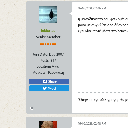
16/02/2021, 02:46 PM
η μοναδικότητα του φαινομένου
μόνο με συγκλίσεις το δύσκολο
kiklonas
έχει γίνει ποτέ μέσα στο λεκαν
Senior Member
Join Date:
Dec 2007
Posts:
847
Location:
Αγία
Μαρίνα-Ηλιούπολη
Share
Tweet
"Θαφκε το γαρδίκ γρηγορ θαφ
16/02/2021, 02:48 PM