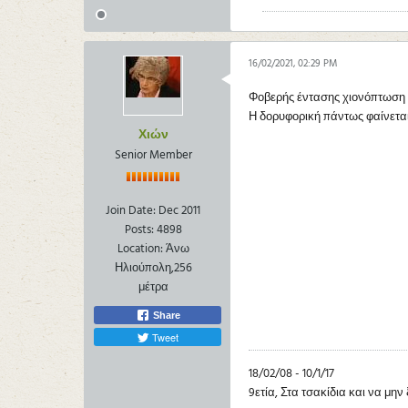
16/02/2021, 02:29 PM
Φοβερής έντασης χιονόπτωση ε
Η δορυφορική πάντως φαίνεται τ
Χιών
Senior Member
Join Date:
Dec 2011
Posts:
4898
Location:
Άνω
Ηλιούπολη,256
μέτρα
Share
Tweet
18/02/08 - 10/1/17
9ετία, Στα τσακίδια και να μην