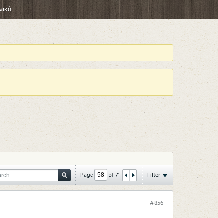
νικά
Page
of
71
Filter
#856