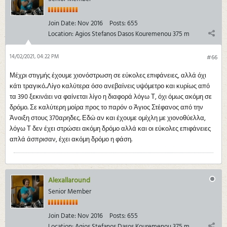
Join Date:
Nov 2016
Posts:
655
Location:
Agios Stefanos Dasos Kouremenou 375 m
14/02/2021, 04:22 PM
#66
Μέχρι στιγμής έχουμε χιονόστρωση σε εύκολες επιφάνειες, αλλά όχι
κάτι τραγικό..Λίγο καλύτερα όσο ανεβαίνεις υψόμετρο και κυρίως από
τα 390 ξεκινάει να φαίνεται λίγο η διαφορά λόγω Τ, όχι όμως ακόμη σε
δρόμο. Σε καλύτερη μοίρα προς το παρόν ο Άγιος Στέφανος από την
Άνοιξη στους 370αρηδες. Εδώ αν και έχουμε ομίχλη με χιονοθύελλα,
λόγω Τ δεν έχει στρώσει ακόμη δρόμο αλλά και οι εύκολες επιφάνειες
απλά άσπρισαν, έχει ακόμη δρόμο η φάση.
Alexallaround
Senior Member
Join Date:
Nov 2016
Posts:
655
Location:
Agios Stefanos Dasos Kouremenou 375 m