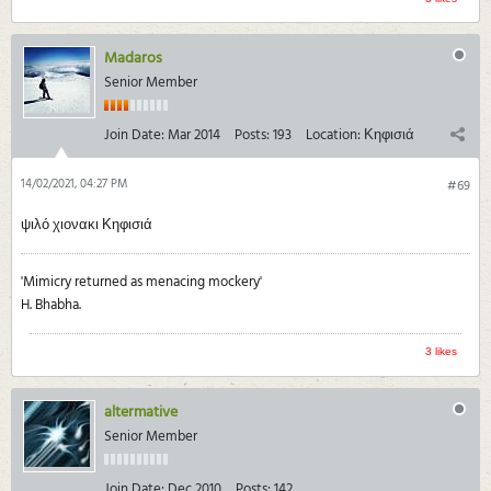
Madaros
Senior Member
Join Date:
Mar 2014
Posts:
193
Location:
Κηφισιά
14/02/2021, 04:27 PM
#69
ψιλό χιονακι Κηφισιά
'Mimicry returned as menacing mockery'
H. Bhabha.
3 likes
altermative
Senior Member
Join Date:
Dec 2010
Posts:
142