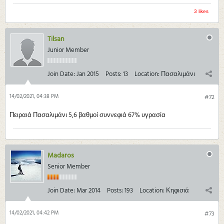
3 likes
Tilsan
Junior Member
Join Date:
Jan 2015
Posts:
13
Location:
Πασαλιμάνι
14/02/2021, 04:38 PM
#72
Πειραιά Πασαλιμάνι 5,6 βαθμοί συννεφιά 67% υγρασία
Madaros
Senior Member
Join Date:
Mar 2014
Posts:
193
Location:
Κηφισιά
14/02/2021, 04:42 PM
#73