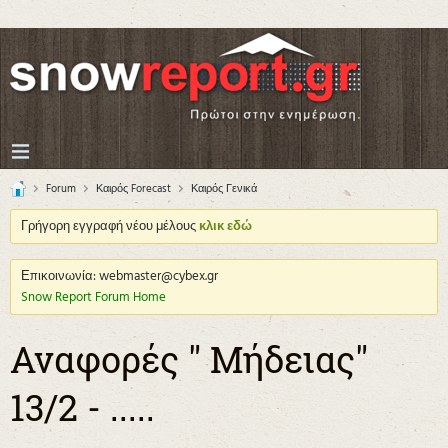
Forum
Καιρός Forecast
Καιρός Γενικά
Γρήγορη εγγραφή νέου μέλους
κλικ εδώ
Επικοινωνία: webmaster@cybex.gr
Snow Report Forum Home
Αναφορές " Μήδειας"
13/2 - .....