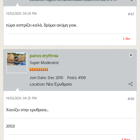
14/02/2021, 04:24 PM
#67
τώρα ασπρίζει καλά, δρόμοι ακόμη γιοκ.
1 like
panos erythrea
Super Moderator
Join Date:
Dec 2010
Posts:
4109
Location:
Νέα Ερυθραία
14/02/2021, 04:25 PM
#68
Χιονίζει στην ερυθραια...
2002!
3 likes