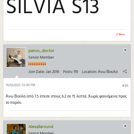
SILVIA S13
2 likes
panos_doctor
Senior Member
Join Date:
Jan 2016
Posts:
119
Location:
Ανω Βουλα
14/02/2021, 03:40 PM
#65
Άνω Βούλα από 7.5 έπεσε στους 6.2 σε 15 λεπτά. Χωρίς φαινόμενα προς
το παρόν.
Alexallaround
Senior Member