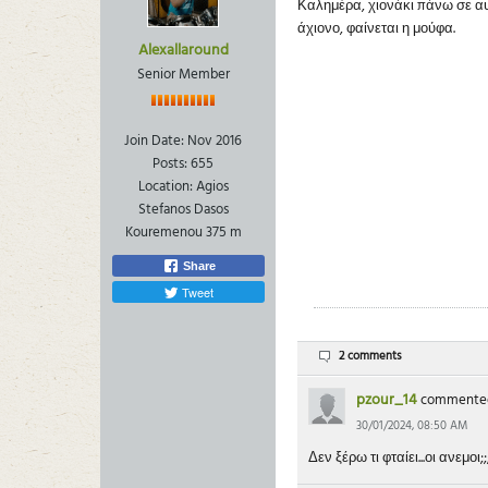
Καλημέρα, χιονάκι πάνω σε αυ
άχιονο, φαίνεται η μούφα.
Alexallaround
Senior Member
Join Date:
Nov 2016
Posts:
655
Location:
Agios
Stefanos Dasos
Kouremenou 375 m
Share
Tweet
2 comments
pzour_14
commente
30/01/2024, 08:50 AM
Δεν ξέρω τι φταίει...οι ανεμο