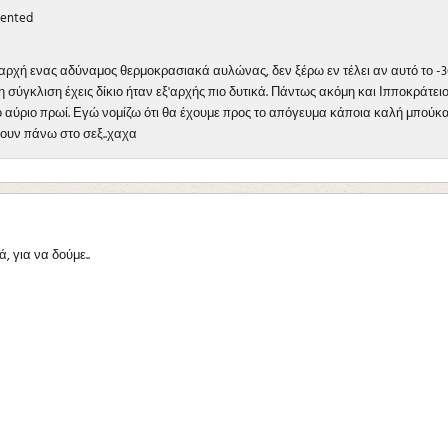
ented
αρχή ενας αδύναμος θερμοκρασιακά αυλώνας, δεν ξέρω εν τέλει αν αυτό το -36
η σύγκλιση έχεις δίκιο ήταν εξ'αρχής πιο δυτικά. Πάντως ακόμη και Ιπποκράτει
 αύριο πρωί. Εγώ νομίζω ότι θα έχουμε προς το απόγευμα κάποια καλή μπούκα. 
όβουν πάνω στο σεξ..χαχα
, για να δούμε..