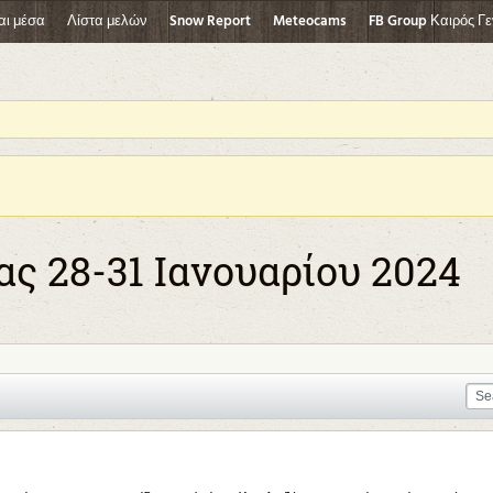
αι μέσα
Λίστα μελών
Snow Report
Meteocams
FB Group Καιρός Γε
ς 28-31 Ιανουαρίου 2024