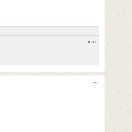
#49.
1
#50