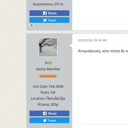
Kouremenou 375 m
Share
Tweet
30/01/2024, 09:14 AM
Απογοήτευση, ούτε πέτσα δε τ
leoy
Senior Member
Join Date:
Feb 2008
Posts:
139
Location:
Πολυδένδρι
Αττικης 300μ
Share
Tweet