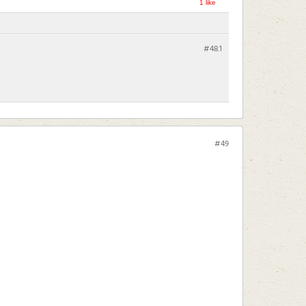
1 like
#48.
1
#49