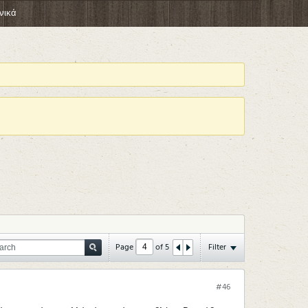
νικά
Page
of
5
Filter
#46