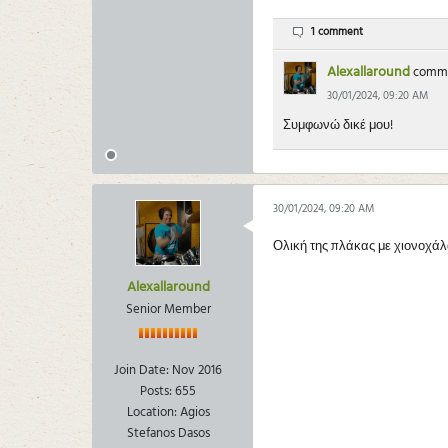
1 comment
Alexallaround
comm
30/01/2024, 09:20 AM
Συμφωνώ δικέ μου!
30/01/2024, 09:20 AM
Ολική της πλάκας με χιονοχά
Alexallaround
Senior Member
Join Date:
Nov 2016
Posts:
655
Location:
Agios
Stefanos Dasos