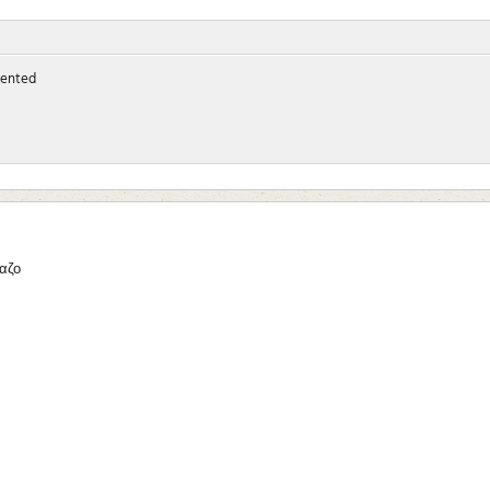
ented
λαζο