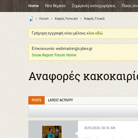
Home
Νέα θέματα
Σημερινές καταχωρήσεις
Ποιος είν
Forum
Καιρός Forecast
Καιρός Γενικά
Γρήγορη εγγραφή νέου μέλους
κλικ εδώ
Επικοινωνία: webmaster@cybex.gr
Snow Report Forum Home
Αναφορές κακοκαιρία
POSTS
LATEST ACTIVITY
30/01/2024, 08:39 AM