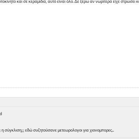
τοκίνητο και σε κεραμίδια, αυτό είναι όλο. Δε ξέρω αν νωρίτερα είχε στρώσει
d
ι;;; η σύγκλιση;;; εδώ συζητούσανε μετεωρολογοι για χιονομπορες...