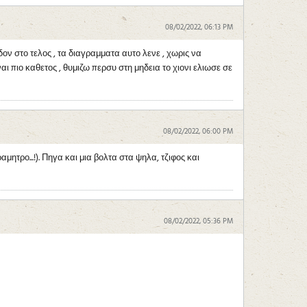
08/02/2022, 06:13 PM
ν στο τελος , τα διαγραμματα αυτο λενε , χωρις να
αι πιο καθετος , θυμιζω περσυ στη μηδεια το χιονι ελιωσε σε
08/02/2022, 06:00 PM
μητρο...!). Πηγα και μια βολτα στα ψηλα, τζιφος και
08/02/2022, 05:36 PM