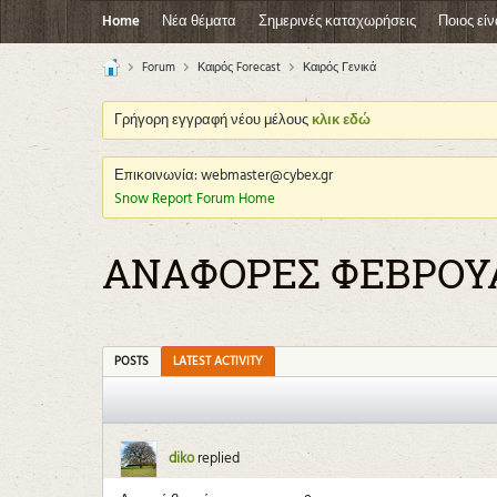
Home
Νέα θέματα
Σημερινές καταχωρήσεις
Ποιος είν
Forum
Καιρός Forecast
Καιρός Γενικά
Γρήγορη εγγραφή νέου μέλους
κλικ εδώ
Επικοινωνία: webmaster@cybex.gr
Snow Report Forum Home
ΑΝΑΦΟΡΕΣ ΦΕΒΡΟΥΑ
POSTS
LATEST ACTIVITY
diko
replied