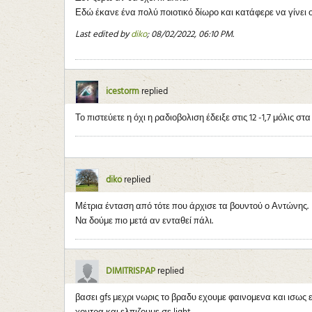
Εδώ έκανε ένα πολύ ποιοτικό δίωρο και κατάφερε να γίνει 
Last edited by
diko
;
08/02/2022, 06:10 PM
.
icestorm
replied
Το πιστεύετε η όχι η ραδιοβολιση έδειξε στις 12 -1,7 μόλις στα 
diko
replied
Μέτρια ένταση από τότε που άρχισε τα βουντού ο Αντώνης.
Να δούμε πιο μετά αν ενταθεί πάλι.
DIMITRISPAP
replied
βασει gfs μεχρι νωρις το βραδυ εχουμε φαινομενα και ισως