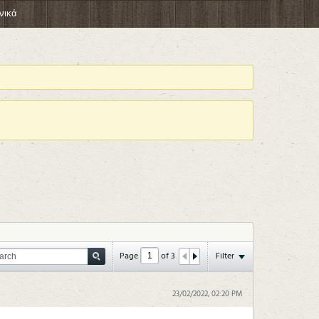
νικά
Page
of
3
Filter
23/02/2022, 02:20 PM