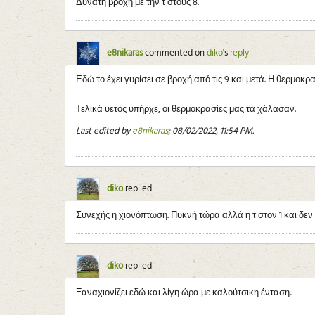
Δυνατή βροχή με την τ στους 8.
e8nikaras
commented on
diko
's
reply
Εδώ το έχει γυρίσει σε βροχή από τις 9 και μετά. Η θερμοκρ
Τελικά υετός υπήρχε, οι θερμοκρασίες μας τα χάλασαν.
Last edited by
e8nikaras
;
08/02/2022, 11:54 PM
.
diko
replied
Συνεχής η χιονόπτωση. Πυκνή τώρα αλλά η τ στον 1 και δεν
diko
replied
Ξαναχιονίζει εδώ και λίγη ώρα με καλούτσικη ένταση..