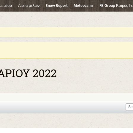
αι μέσα
Λίστα μελών
Snow Report
Meteocams
FB Group Καιρός Γε
ΡΙΟΥ 2022