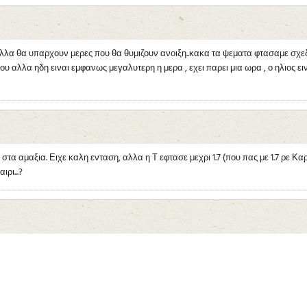
λλα θα υπαρχουν μερες που θα θυμιζουν ανοιξη..κακα τα ψεματα φτασαμε σχεδο
υ αλλα ηδη ειναι εμφανως μεγαλυτερη η μερα , εχει παρει μια ωρα , ο ηλιος ειν
τα αμαξια. Ειχε καλη ενταση, αλλα η Τ εφτασε μεχρι 1.7 (που πας με 1.7 ρε Καρα
ρι...?