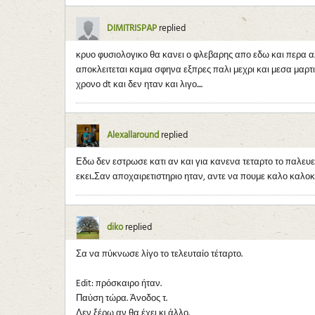
DIMITRISPAP
replied
κρυο φυσιολογικο θα κανει ο φλεβαρης απο εδω και περα α
αποκλειτεται καμια σφηνα εξπρες παλι μεχρι και μεσα μαρτιο
χρονο dt και δεν ηταν και λιγο....
Alexallaround
replied
Εδω δεν εστρωσε κατι αν και για κανενα τεταρτο το παλευε σ
εκει..Σαν αποχαιρετιστηριο ηταν, αντε να πουμε καλο καλοκαι
diko
replied
Σα να πύκνωσε λίγο το τελευταίο τέταρτο.
Edit: πρόσκαιρο ήταν.
Παύση τώρα. Άνοδος τ.
Δεν ξέρω αν θα έχει κι άλλο.