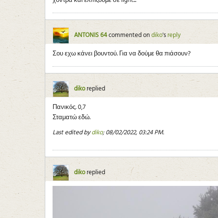
χοντρα και ελπιζουμε σε light...
ANTONIS 64
commented on
diko
's
reply
Σου εχω κάνει βουντού. Για να δούμε θα πιάσουν?
diko
replied
Πανικός. 0,7
Σταματώ εδώ.
Last edited by
diko
;
08/02/2022, 03:24 PM
.
diko
replied