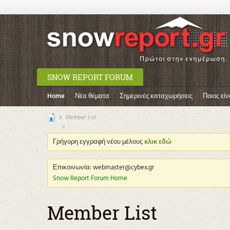
SNOW REPORT FORUM
Home
Νέα θέματα
Σημερινές καταχωρήσεις
Ποιος είν
Member List
Γρήγορη εγγραφή νέου μέλους
κλικ εδώ
Επικοινωνία: webmaster@cybex.gr
Snow Report Forum Home
Member List