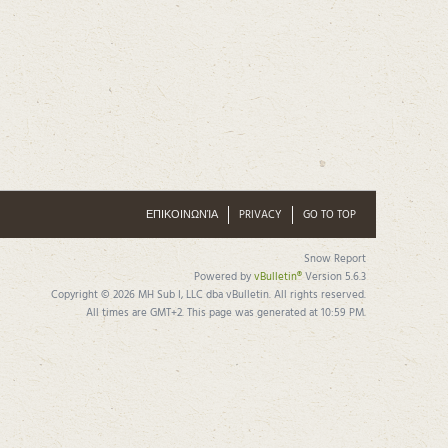
ΕΠΙΚΟΙΝΩΝΊΑ
PRIVACY
GO TO TOP
Snow Report
Powered by
vBulletin®
Version 5.6.3
Copyright © 2026 MH Sub I, LLC dba vBulletin. All rights reserved.
All times are GMT+2. This page was generated at 10:59 PM.