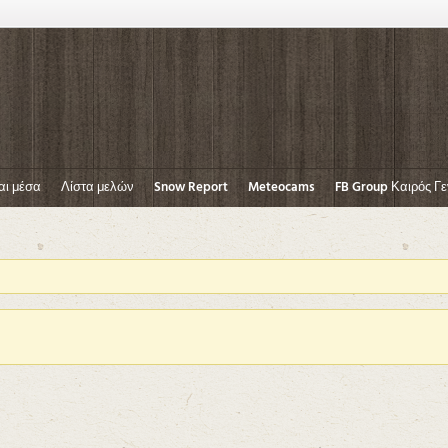
αι μέσα
Λίστα μελών
Snow Report
Meteocams
FB Group Καιρός Γε